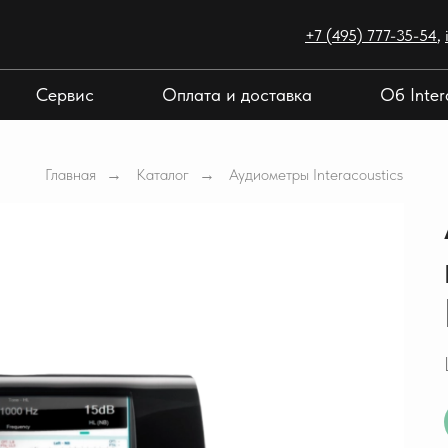
+7 (495) 777-35-54
,
Сервис
Оплата и доставка
Об Inter
Главная
Каталог
Аудиометры Interacoustics
→
→