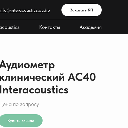
info@interacoustics.audio
Заказать КП
acoustics
Контакты
Академия
Аудиометр
клинический AC40
Interacoustics
Цена по запросу
Купить сейчас