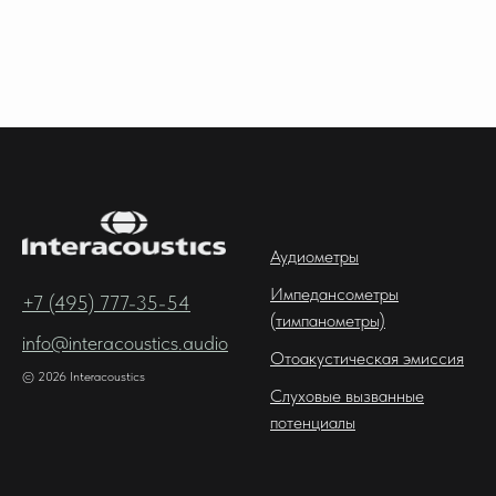
Аудиометры
Импедансометры
+7 (495) 777-35-54
(тимпанометры)
info@interacoustics.audio
Отоакустическая эмиссия
© 2026 Interacoustics
Cлуховые вызванные
потенциалы